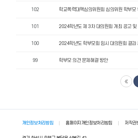
자,
102
학교폭력대책심의위원회 심의위원 학부모 
등
록
101
2024학년도 제 3차 대의원회 개최 공고 및
일,
조
100
2024학년도 학부모회 임시 대의원회 결과
회
수
정
99
학부모 의견 문제해결 방안
보
를
확
인
할
수
있
습
개인정보처리방침
홈페이지개인정보처리방침
저작권
니
다.