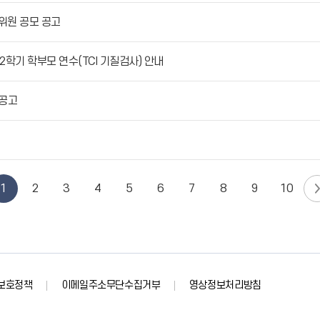
위원 공모 공고
 2학기 학부모 연수(TCI 기질검사) 안내
 공고
1
2
3
4
5
6
7
8
9
10
보호정책
이메일주소무단수집거부
영상정보처리방침