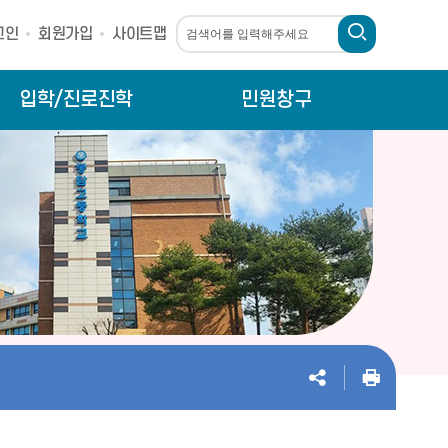
그인
회원가입
사이트맵
입학/진로진학
민원창구