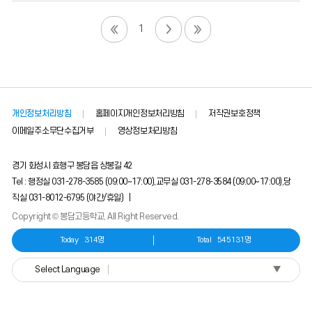
1
개인정보처리방침
홈페이지개인정보처리방침
저작권보호정책
이메일주소무단수집거부
영상정보처리방침
경기 화성시 효행구 봉담읍 상봉길 42
Tel : 행정실 031-278-3585 (09:00~17:00),교무실 031-278-3584 (09:00~17:00),당
직실 031-8012-6795 (야간/휴일) |
Copyright © 봉담고등학교, All Right Reserved.
Today
314명
Total
545131명
▼
Select Language