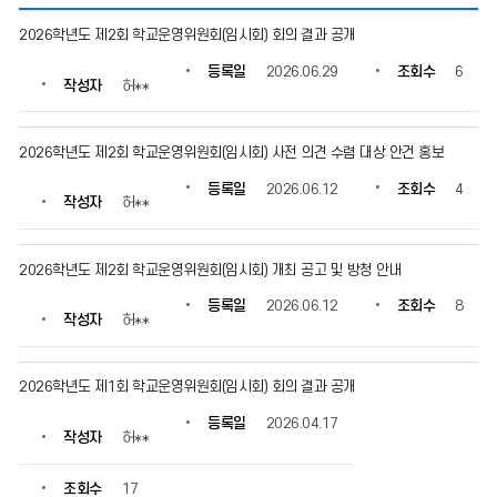
운
2026학년도 제2회 학교운영위원회(임시회) 회의 결과 공개
영
의
등록일
2026.06.29
조회수
6
작성자
허**
게
시
물
2026학년도 제2회 학교운영위원회(임시회) 사전 의견 수렴 대상 안건 홍보
번
호,
등록일
2026.06.12
조회수
4
제
작성자
허**
목,
작
성
2026학년도 제2회 학교운영위원회(임시회) 개최 공고 및 방청 안내
자,
등록일
2026.06.12
조회수
8
등
작성자
허**
록
일,
조
2026학년도 제1회 학교운영위원회(임시회) 회의 결과 공개
회
수
등록일
2026.04.17
작성자
허**
정
보
를
조회수
17