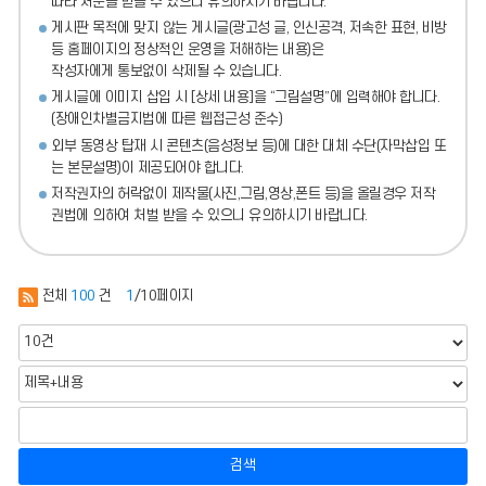
따라 처분
을 받을 수 있으니 유의하시기 바랍니다.
게시판 목적에 맞지 않는 게시글(광고성 글, 인신공격, 저속한 표현, 비방
등 홈페이지의 정상적인 운영을 저해하는 내용)
은
작성자에게 통보없이 삭제될 수 있습니다.
게시글에 이미지 삽입 시 [상세 내용]을 “그림설명”에 입력해야 합니다.
(장애인차별금지법에 따른 웹접근성 준수)
외부 동영상 탑재 시 콘텐츠(음성정보 등)에 대한 대체 수단(자막삽입 또
는 본문설명)이 제공되어야 합니다.
저작권자의 허락없이 제작물(사진,그림,영상,폰트 등)을 올릴경우 저작
권법에 의하여 처벌 받을 수 있으니 유의하시기 바랍니다.
전체
100
건
1
/10페이지
검색