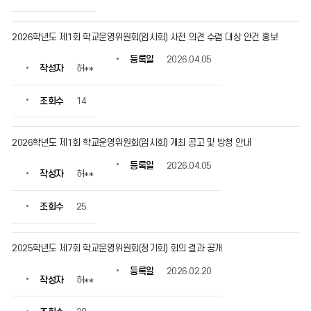
확
인
할
2026학년도 제1회 학교운영위원회(임시회) 사전 의견 수렴 대상 안건 홍보
수
등록일
2026.04.05
있
작성자
허**
습
니
조회수
14
다.
2026학년도 제1회 학교운영위원회(임시회) 개최 공고 및 방청 안내
등록일
2026.04.05
작성자
허**
조회수
25
2025학년도 제7회 학교운영위원회(정기회) 회의 결과 공개
등록일
2026.02.20
작성자
허**